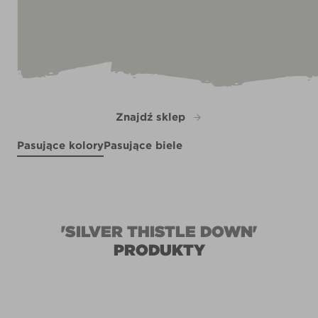
Znajdź sklep
Pasujące kolory
Pasujące biele
Pursuit of Happiness
Sweet Genius
Pastel Perfect
R144C
X7R34C
Picasso Blue
R53A
R146B
'SILVER THISTLE DOWN'
PRODUKTY