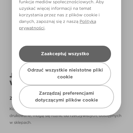
funkcje mediów społecznościowych. Aby
uzyskać więcej informacji na temat
korzystania przez nas z plików cookie i
danych, zapoznaj się z naszą
Polityką
Światło dzienne
prywatności
.
Zaakceptuj wszystko
Odrzuć wszystkie nieistotne pliki
JAK NAPRAWDĘ KOLOR BĘDZIE
cookie
WYGLĄDAŁ W TWOIM DOMU?
Zarządzaj preferencjami
Zastrzeżenie
dotyczącymi plików cookie
Kolory, które są widoczne na monitorze i/lub kolory
drukowane, mogą się różnić od rzeczywistych, dostępnych
w sklepach.