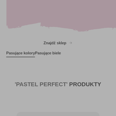
Znajdź sklep
Pasujące kolory
Pasujące biele
Mais Oui
Mother Nature
R196F
Stolen Sapphire
X139R273E
X45R106C
X92R190A
'PASTEL PERFECT'
PRODUKTY