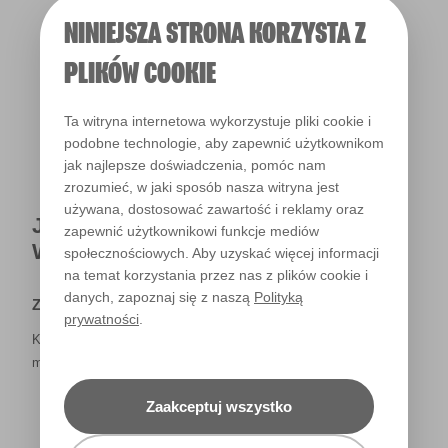
NINIEJSZA STRONA KORZYSTA Z
Światło dzienne
PLIKÓW COOKIE
Ta witryna internetowa wykorzystuje pliki cookie i
podobne technologie, aby zapewnić użytkownikom
jak najlepsze doświadczenia, pomóc nam
zrozumieć, w jaki sposób nasza witryna jest
używana, dostosować zawartość i reklamy oraz
JAK NAPRAWDĘ KOLOR BĘDZIE
zapewnić użytkownikowi funkcje mediów
WYGLĄDAŁ W TWOIM DOMU?
społecznościowych. Aby uzyskać więcej informacji
na temat korzystania przez nas z plików cookie i
danych, zapoznaj się z naszą
Polityką
Zastrzeżenie
prywatności
.
Kolory, które są widoczne na monitorze i/lub kolory drukowane,
mogą się różnić od rzeczywistych, dostępnych w sklepach.
Zaakceptuj wszystko