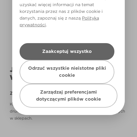
uzyskać więcej informacji na temat
korzystania przez nas z plików cookie i
Światło dzienne
danych, zapoznaj się z naszą
Polityką
prywatności
.
Zaakceptuj wszystko
Odrzuć wszystkie nieistotne pliki
JAK NAPRAWDĘ KOLOR BĘDZIE
cookie
WYGLĄDAŁ W TWOIM DOMU?
Zarządzaj preferencjami
Zastrzeżenie
dotyczącymi plików cookie
Kolory, które są widoczne na monitorze i/lub kolory
drukowane, mogą się różnić od rzeczywistych, dostępnych
w sklepach.