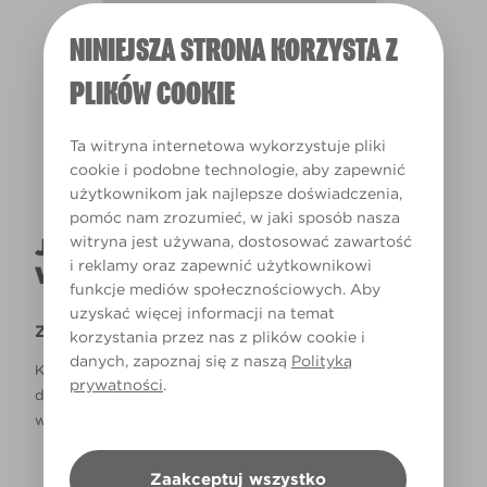
NINIEJSZA STRONA KORZYSTA Z
Światło dzienne
PLIKÓW COOKIE
Ta witryna internetowa wykorzystuje pliki
cookie i podobne technologie, aby zapewnić
użytkownikom jak najlepsze doświadczenia,
pomóc nam zrozumieć, w jaki sposób nasza
witryna jest używana, dostosować zawartość
JAK NAPRAWDĘ KOLOR BĘDZIE
i reklamy oraz zapewnić użytkownikowi
WYGLĄDAŁ W TWOIM DOMU?
funkcje mediów społecznościowych. Aby
uzyskać więcej informacji na temat
Zastrzeżenie
korzystania przez nas z plików cookie i
danych, zapoznaj się z naszą
Polityką
Kolory, które są widoczne na monitorze i/lub kolory
prywatności
.
drukowane, mogą się różnić od rzeczywistych, dostępnych
w sklepach.
Zaakceptuj wszystko