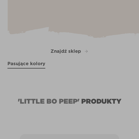
Znajdź sklep
Pasujące kolory
Keep Calm
R12A
X136R267D
Terra Cotta Blush
R97C
'LITTLE BO PEEP'
PRODUKTY