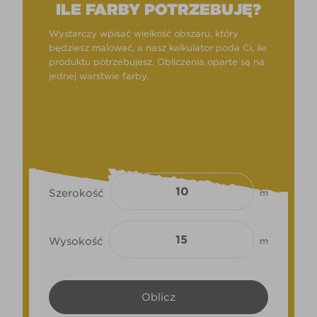
ILE FARBY POTRZEBUJĘ?
Wystarczy wpisać wielkość obszaru, który
będziesz malować, a nasz kalkulator poda Ci, ile
produktu potrzebujesz. Obliczenia oparte są na
jednej warstwie farby.
Szerokość
m
Wysokość
m