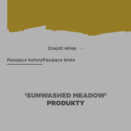
Znajdź sklep
Pasujące kolory
Pasujące biele
Morning Song
Tulip Time
R207F
Morning Has Broken
X30R65D
R132A
'SUNWASHED MEADOW'
PRODUKTY