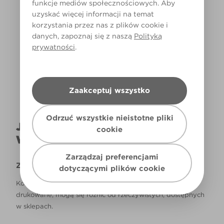
funkcje mediów społecznościowych. Aby
uzyskać więcej informacji na temat
korzystania przez nas z plików cookie i
danych, zapoznaj się z naszą
Polityką
Światło dzienne
prywatności
.
Zaakceptuj wszystko
Odrzuć wszystkie nieistotne pliki
JAK NAPRAWDĘ KOLOR BĘDZIE
cookie
WYGLĄDAŁ W TWOIM DOMU?
Zarządzaj preferencjami
Zastrzeżenie
dotyczącymi plików cookie
Kolory, które są widoczne na monitorze i/lub kolory
drukowane, mogą się różnić od rzeczywistych, dostępnych
w sklepach.