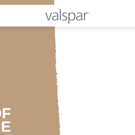
OF
HE