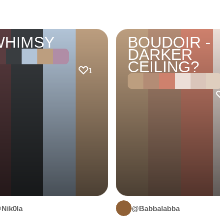
WHIMSY
BOUDOIR -
DARKER
CEILING?
1
Nik0la
@Babbalabba