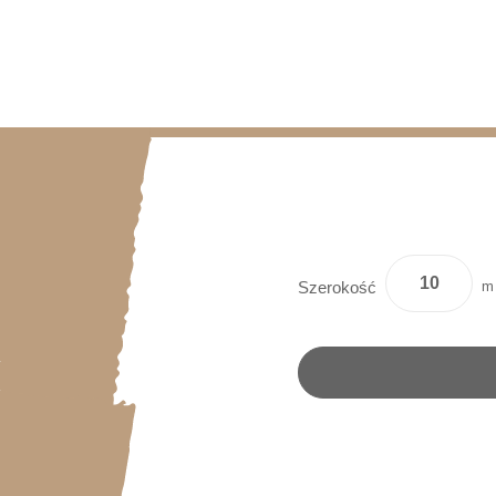
m
Szerokość
y