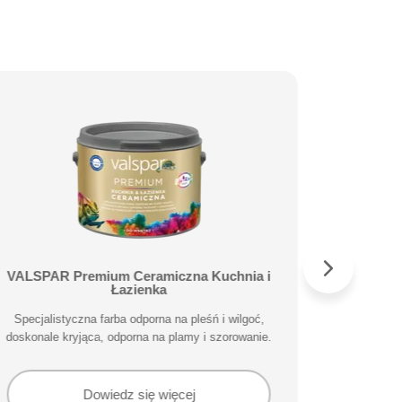
VALSPAR Premium Ceramiczna Kuchnia i
VALS
Łazienka
Wyjątkowa 
Specjalistyczna farba odporna na pleśń i wilgoć,
krycie w w
doskonale kryjąca, odporna na plamy i szorowanie.
Dowiedz się więcej