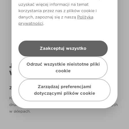
uzyskać więcej informacji na temat
korzystania przez nas z plików cookie i
Światło dzienne
danych, zapoznaj się z naszą
Polityką
prywatności
.
Zaakceptuj wszystko
Odrzuć wszystkie nieistotne pliki
JAK NAPRAWDĘ KOLOR BĘDZIE
cookie
WYGLĄDAŁ W TWOIM DOMU?
Zarządzaj preferencjami
Zastrzeżenie
dotyczącymi plików cookie
Kolory, które są widoczne na monitorze i/lub kolory
drukowane, mogą się różnić od rzeczywistych, dostępnych
w sklepach.