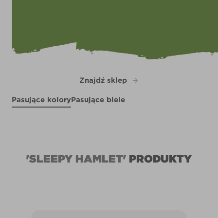
Znajdź sklep
Pasujące kolory
Pasujące biele
Old Soul
Table for Two
X143R285C
Ode to Joy
R142E
September Sea
R95C
X136R267B
'SLEEPY HAMLET'
PRODUKTY