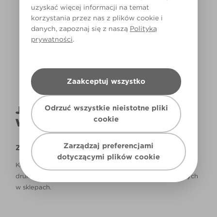
uzyskać więcej informacji na temat
korzystania przez nas z plików cookie i
Światło dzienne
danych, zapoznaj się z naszą
Polityką
prywatności
.
Zaakceptuj wszystko
Odrzuć wszystkie nieistotne pliki
JAK NAPRAWDĘ KOLOR BĘDZIE
cookie
WYGLĄDAŁ W TWOIM DOMU?
Zarządzaj preferencjami
Zastrzeżenie
dotyczącymi plików cookie
Kolory, które są widoczne na monitorze i/lub kolory
drukowane, mogą się różnić od rzeczywistych, dostępnych
w sklepach.