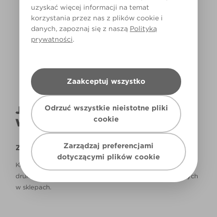
uzyskać więcej informacji na temat
korzystania przez nas z plików cookie i
Światło dzienne
danych, zapoznaj się z naszą
Polityką
prywatności
.
Zaakceptuj wszystko
Odrzuć wszystkie nieistotne pliki
JAK NAPRAWDĘ KOLOR BĘDZIE
cookie
WYGLĄDAŁ W TWOIM DOMU?
Zarządzaj preferencjami
Zastrzeżenie
dotyczącymi plików cookie
Kolory, które są widoczne na monitorze i/lub kolory
drukowane, mogą się różnić od rzeczywistych, dostępnych
w sklepach.