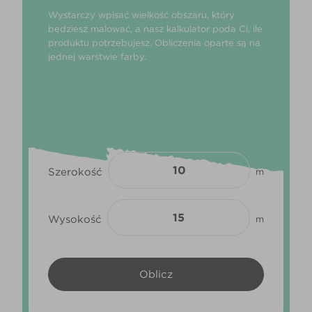
Wystarczy wpisać wielkość obszaru, który
będziesz malować, a nasz kalkulator poda Ci, ile
produktu potrzebujesz. Obliczenia oparte są na
jednej warstwie farby.
Szerokość
m
Wysokość
m