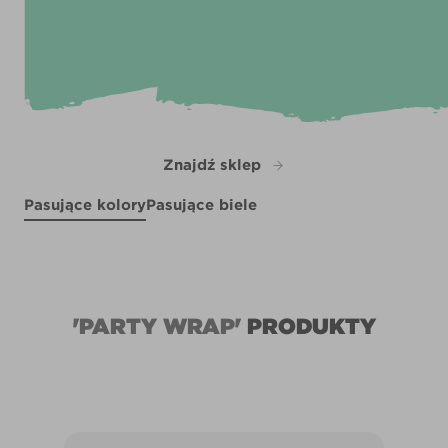
Znajdź sklep
Pasujące kolory
Pasujące biele
Dragon's Lair
Sweet Potato Surprise
R176B
Cherry Caramel
R198F
X65R126D
X7R34D
'PARTY WRAP'
PRODUKTY