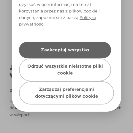
uzyskać więcej informacji na temat
korzystania przez nas z plików cookie i
Światło dzienne
danych, zapoznaj się z naszą
Polityką
prywatności
.
Zaakceptuj wszystko
Odrzuć wszystkie nieistotne pliki
JAK NAPRAWDĘ KOLOR BĘDZIE
cookie
WYGLĄDAŁ W TWOIM DOMU?
Zarządzaj preferencjami
Zastrzeżenie
dotyczącymi plików cookie
Kolory, które są widoczne na monitorze i/lub kolory
drukowane, mogą się różnić od rzeczywistych, dostępnych
w sklepach.