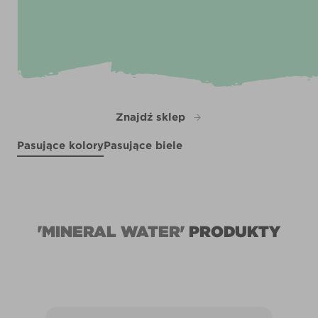
Znajdź sklep
Pasujące kolory
Pasujące biele
Arctic Sunrise
Castaway Blue
X82R166E
Lantern Glow
Momentous Occasion
R167C
R132C
R79F
'MINERAL WATER'
PRODUKTY