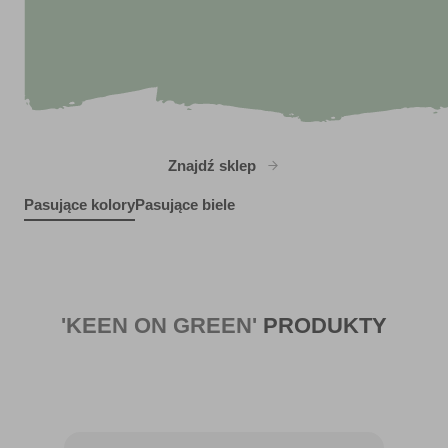
Znajdź sklep
Pasujące kolory
Pasujące biele
Blue Wash
Comfy Cozy
R202F
Sugar Leaves
R199D
Serengeti Fire
R144E
X24R35E
'KEEN ON GREEN'
PRODUKTY