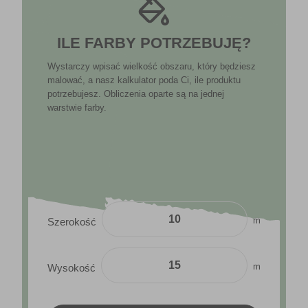
ILE FARBY POTRZEBUJĘ?
Wystarczy wpisać wielkość obszaru, który będziesz
malować, a nasz kalkulator poda Ci, ile produktu
potrzebujesz. Obliczenia oparte są na jednej
warstwie farby.
m
Szerokość
m
Wysokość