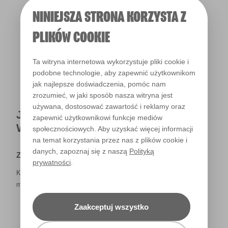
NINIEJSZA STRONA KORZYSTA Z
Światło dzienne
PLIKÓW COOKIE
Ta witryna internetowa wykorzystuje pliki cookie i
podobne technologie, aby zapewnić użytkownikom
jak najlepsze doświadczenia, pomóc nam
zrozumieć, w jaki sposób nasza witryna jest
używana, dostosować zawartość i reklamy oraz
JAK NAPRAWDĘ KOLOR BĘDZIE
zapewnić użytkownikowi funkcje mediów
WYGLĄDAŁ W TWOIM DOMU?
społecznościowych. Aby uzyskać więcej informacji
na temat korzystania przez nas z plików cookie i
danych, zapoznaj się z naszą
Polityką
Zastrzeżenie
prywatności
.
Kolory, które są widoczne na monitorze i/lub kolory drukowane,
mogą się różnić od rzeczywistych, dostępnych w sklepach.
Zaakceptuj wszystko