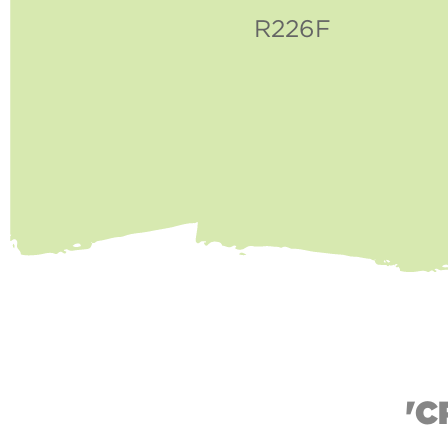
R226F
'C