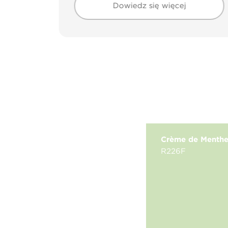
Dowiedz się więcej
Crème de Menth
R226F