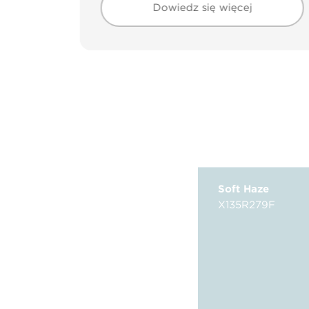
Dowiedz się więcej
Soft Haze
X135R279F