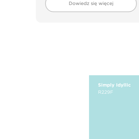
Dowiedz się więcej
Simply Idyllic
R229F