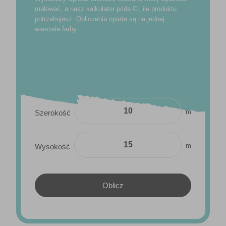
malować, a nasz kalkulator poda Ci, ile produktu
potrzebujesz. Obliczenia oparte są na jednej
warstwie farby.
m
Szerokość
m
Wysokość