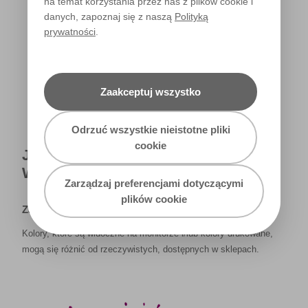
na temat korzystania przez nas z plików cookie i
danych, zapoznaj się z naszą
Polityką
prywatności
.
Światło dzienne
Zaakceptuj wszystko
Odrzuć wszystkie nieistotne pliki
cookie
JAK NAPRAWDĘ KOLOR BĘDZIE
WYGLĄDAŁ W TWOIM DOMU?
Zarządzaj preferencjami dotyczącymi
plików cookie
Zastrzeżenie
Kolory, które są widoczne na monitorze i/lub kolory drukowane,
mogą się różnić od rzeczywistych, dostępnych w sklepach.