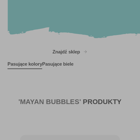
Znajdź sklep
Pasujące kolory
Pasujące biele
Crème de Menthe
Eco Friendly
Home and Hearth
R226F
R226B
Yorkshire Springtime
X97R214D
X113R232F
'MAYAN BUBBLES'
PRODUKTY