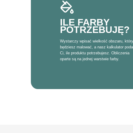
ILE FARBY
POTRZEBUJĘ?
Wystarczy wpisać wielkość obszaru, któr
będziesz malować, a nasz kalkulator poda
Ci, ile produktu potrzebujesz. Obliczenia
oparte są na jednej warstwie farby.