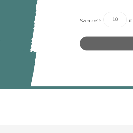
m
Szerokość
y