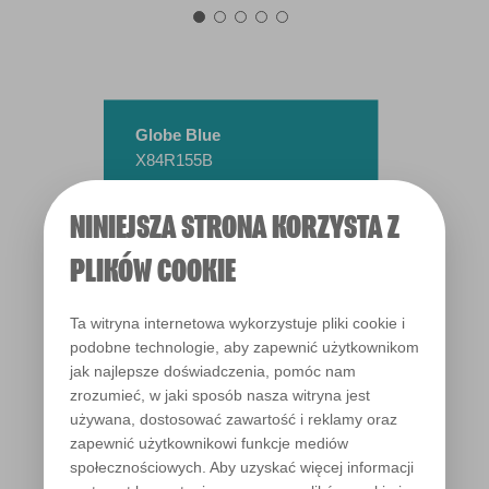
Globe Blue
X84R155B
NINIEJSZA STRONA KORZYSTA Z
PLIKÓW COOKIE
Ta witryna internetowa wykorzystuje pliki cookie i
podobne technologie, aby zapewnić użytkownikom
jak najlepsze doświadczenia, pomóc nam
zrozumieć, w jaki sposób nasza witryna jest
używana, dostosować zawartość i reklamy oraz
zapewnić użytkownikowi funkcje mediów
społecznościowych. Aby uzyskać więcej informacji