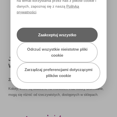
na temat korzystania przez nas z plików cookie i
danych, zapoznaj się z naszą
Polityką
prywatności
.
Światło dzienne
Zaakceptuj wszystko
Odrzuć wszystkie nieistotne pliki
cookie
JAK NAPRAWDĘ KOLOR BĘDZIE
WYGLĄDAŁ W TWOIM DOMU?
Zarządzaj preferencjami dotyczącymi
plików cookie
Zastrzeżenie
Kolory, które są widoczne na monitorze i/lub kolory drukowane,
mogą się różnić od rzeczywistych, dostępnych w sklepach.