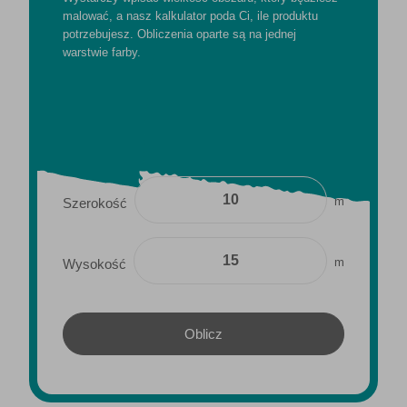
malować, a nasz kalkulator poda Ci, ile produktu
potrzebujesz. Obliczenia oparte są na jednej
warstwie farby.
m
Szerokość
m
Wysokość