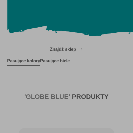
Znajdź sklep
Pasujące kolory
Pasujące biele
Cool Tide
Crest of a Wave
X84R155F
Clay Figurine
R265F
R73B
'GLOBE BLUE'
PRODUKTY