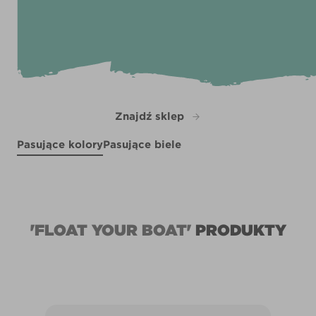
Znajdź sklep
Pasujące kolory
Pasujące biele
Get Up and Go
R74C
R74E
R120D
'FLOAT YOUR BOAT'
PRODUKTY