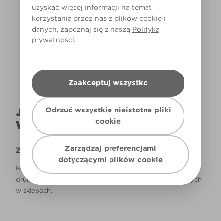
uzyskać więcej informacji na temat
korzystania przez nas z plików cookie i
Światło dzienne
danych, zapoznaj się z naszą
Polityką
prywatności
.
Zaakceptuj wszystko
Odrzuć wszystkie nieistotne pliki
JAK NAPRAWDĘ KOLOR BĘDZIE
cookie
WYGLĄDAŁ W TWOIM DOMU?
Zarządzaj preferencjami
Zastrzeżenie
dotyczącymi plików cookie
Kolory, które są widoczne na monitorze i/lub kolory
drukowane, mogą się różnić od rzeczywistych, dostępnych
w sklepach.