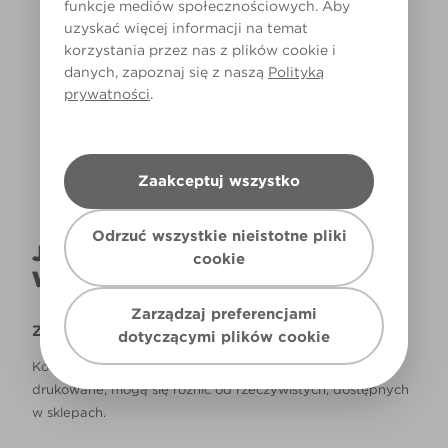
funkcje mediów społecznościowych. Aby
uzyskać więcej informacji na temat
korzystania przez nas z plików cookie i
danych, zapoznaj się z naszą
Polityką
Światło dzienne
prywatności
.
Zaakceptuj wszystko
Odrzuć wszystkie nieistotne pliki
JAK NAPRAWDĘ KOLOR BĘDZIE
cookie
WYGLĄDAŁ W TWOIM DOMU?
Zarządzaj preferencjami
Zastrzeżenie
dotyczącymi plików cookie
Kolory, które są widoczne na monitorze i/lub kolory
drukowane, mogą się różnić od rzeczywistych, dostępnych
w sklepach.