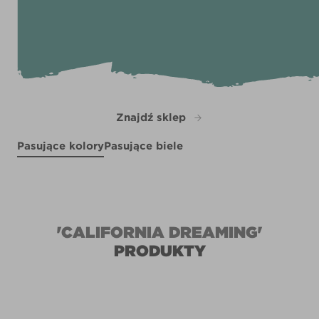
Znajdź sklep
Pasujące kolory
Pasujące biele
Jazzberry
Kitten Kisses
R30E
X100R209C
R30C
Shallow Skies
X97R214E
'CALIFORNIA DREAMING'
PRODUKTY