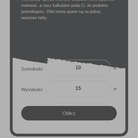
malować, a nasz kalkulator poda Ci, ile produktu
potrzebujesz. Obliczenia oparte są na jednej
warstwie farby.
m
Szerokość
m
Wysokość