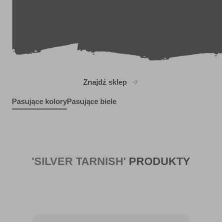
Znajdź sklep
Pasujące kolory
Pasujące biele
Tropicana
X28R63B
R229D
Pretty poppy
L6cW11d
'SILVER TARNISH'
PRODUKTY