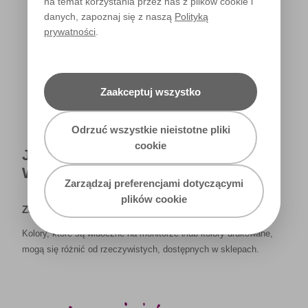
na temat korzystania przez nas z plików cookie i
danych, zapoznaj się z naszą
Polityką
prywatności
.
Światło dzienne
Zaakceptuj wszystko
Odrzuć wszystkie nieistotne pliki
cookie
JAK NAPRAWDĘ KOLOR BĘDZIE
WYGLĄDAŁ W TWOIM DOMU?
Zarządzaj preferencjami dotyczącymi
plików cookie
Zastrzeżenie
Kolory, które są widoczne na monitorze i/lub kolory drukowane,
mogą się różnić od rzeczywistych, dostępnych w sklepach.