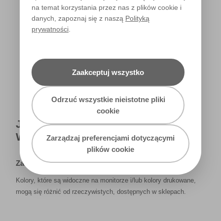
na temat korzystania przez nas z plików cookie i
danych, zapoznaj się z naszą
Polityką
prywatności
.
Światło dzienne
Zaakceptuj wszystko
Odrzuć wszystkie nieistotne pliki
cookie
JAK NAPRAWDĘ KOLOR BĘDZIE
WYGLĄDAŁ W TWOIM DOMU?
Zarządzaj preferencjami dotyczącymi
plików cookie
Zastrzeżenie
Kolory, które są widoczne na monitorze i/lub kolory drukowane,
mogą się różnić od rzeczywistych, dostępnych w sklepach.