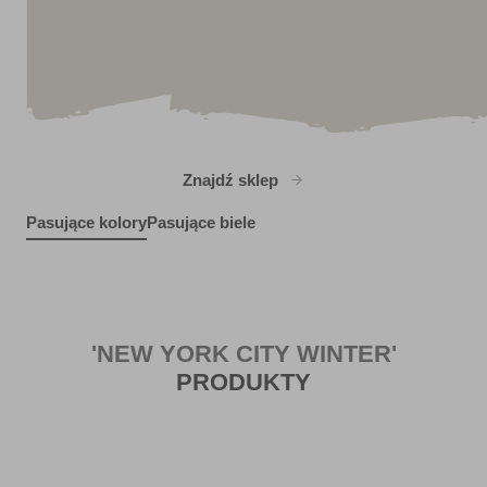
Znajdź sklep
Pasujące kolory
Pasujące biele
Gazing Ball
Biro Blue
R245D
R145A
'NEW YORK CITY WINTER'
PRODUKTY