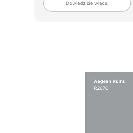
Dowiedz się więcej
Aegean Ruins
R287C