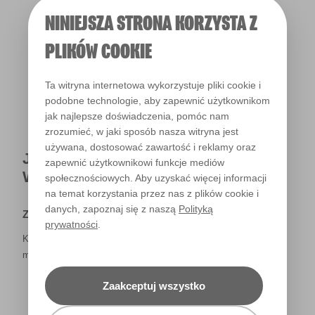
NINIEJSZA STRONA KORZYSTA Z
Światło dzienne
PLIKÓW COOKIE
Ta witryna internetowa wykorzystuje pliki cookie i
podobne technologie, aby zapewnić użytkownikom
jak najlepsze doświadczenia, pomóc nam
zrozumieć, w jaki sposób nasza witryna jest
używana, dostosować zawartość i reklamy oraz
JAK NAPRAWDĘ KOLOR BĘDZIE
zapewnić użytkownikowi funkcje mediów
WYGLĄDAŁ W TWOIM DOMU?
społecznościowych. Aby uzyskać więcej informacji
na temat korzystania przez nas z plików cookie i
danych, zapoznaj się z naszą
Polityką
Zastrzeżenie
prywatności
.
Kolory, które są widoczne na monitorze i/lub kolory drukowane,
mogą się różnić od rzeczywistych, dostępnych w sklepach.
Zaakceptuj wszystko