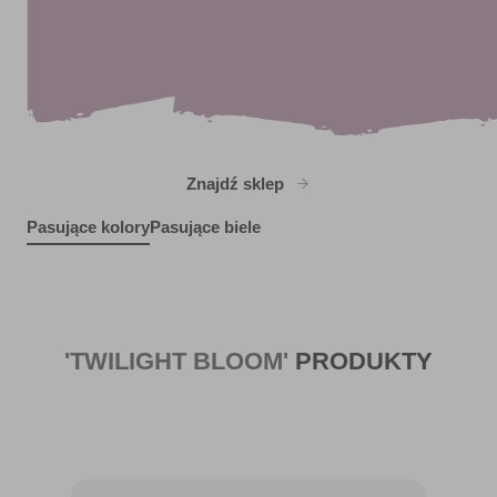
Znajdź sklep
Pasujące kolory
Pasujące biele
Air Dry
R192E
Dublin Stout
Quiet Interlude
W15c
December Solstice
R207E
X76R162E
'TWILIGHT BLOOM'
PRODUKTY