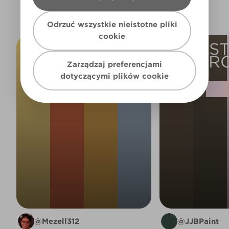
Odrzuć wszystkie nieistotne pliki
cookie
WINNIE THE
GUES
POOH
BEDR
Zarządzaj preferencjami
PC
dotyczącymi plików cookie
@Mezell312
@JJBPaint