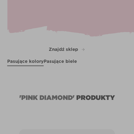
Znajdź sklep
Pasujące kolory
Pasujące biele
Comfy Jeans
Plumberry Juice
R173F
Tropicana
Winter Moss
R28F
R229D
X106R201D
'PINK DIAMOND'
PRODUKTY