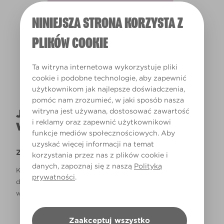
NINIEJSZA STRONA KORZYSTA Z
Światło dzienne
PLIKÓW COOKIE
Ta witryna internetowa wykorzystuje pliki
cookie i podobne technologie, aby zapewnić
użytkownikom jak najlepsze doświadczenia,
pomóc nam zrozumieć, w jaki sposób nasza
witryna jest używana, dostosować zawartość
JAK NAPRAWDĘ KOLOR BĘDZIE
i reklamy oraz zapewnić użytkownikowi
WYGLĄDAŁ W TWOIM DOMU?
funkcje mediów społecznościowych. Aby
uzyskać więcej informacji na temat
Zastrzeżenie
korzystania przez nas z plików cookie i
danych, zapoznaj się z naszą
Polityką
Kolory, które są widoczne na monitorze i/lub kolory
prywatności
.
drukowane, mogą się różnić od rzeczywistych, dostępnych
w sklepach.
Zaakceptuj wszystko