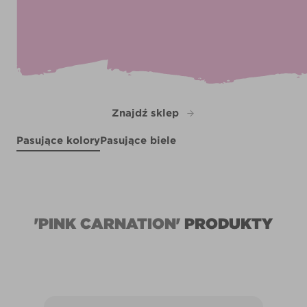
Znajdź sklep
Pasujące kolory
Pasujące biele
Double Infinity
Fairy Bubbles
Heather Bay
X2R4E
X2R4B
X100R209A
X2R4C
'PINK CARNATION'
PRODUKTY