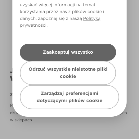
uzyskać więcej informacji na temat
korzystania przez nas z plików cookie i
Światło dzienne
danych, zapoznaj się z naszą
Polityką
prywatności
.
Zaakceptuj wszystko
Odrzuć wszystkie nieistotne pliki
JAK NAPRAWDĘ KOLOR BĘDZIE
cookie
WYGLĄDAŁ W TWOIM DOMU?
Zarządzaj preferencjami
Zastrzeżenie
dotyczącymi plików cookie
Kolory, które są widoczne na monitorze i/lub kolory
drukowane, mogą się różnić od rzeczywistych, dostępnych
w sklepach.