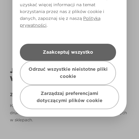
uzyskać więcej informacji na temat
korzystania przez nas z plików cookie i
Światło dzienne
danych, zapoznaj się z naszą
Polityką
prywatności
.
Zaakceptuj wszystko
Odrzuć wszystkie nieistotne pliki
JAK NAPRAWDĘ KOLOR BĘDZIE
cookie
WYGLĄDAŁ W TWOIM DOMU?
Zarządzaj preferencjami
Zastrzeżenie
dotyczącymi plików cookie
Kolory, które są widoczne na monitorze i/lub kolory
drukowane, mogą się różnić od rzeczywistych, dostępnych
w sklepach.