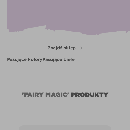
Znajdź sklep
Pasujące kolory
Pasujące biele
Ashland Heights
Blueberry Mash
Watercolour Grape
X1R1D
Peaceful Soul
R37C
R49A
R85A
'FAIRY MAGIC'
PRODUKTY