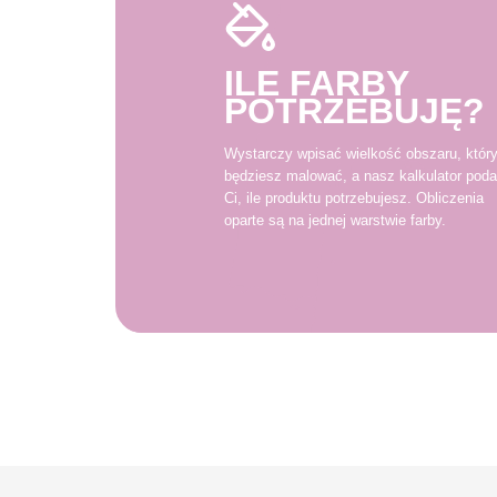
ILE FARBY
POTRZEBUJĘ?
Wystarczy wpisać wielkość obszaru, któr
będziesz malować, a nasz kalkulator poda
Ci, ile produktu potrzebujesz. Obliczenia
oparte są na jednej warstwie farby.