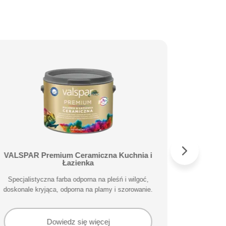
VALSPAR Premium Ceramiczna Kuchnia i
VALS
Łazienka
Wyjątkowa 
Specjalistyczna farba odporna na pleśń i wilgoć,
krycie w w
doskonale kryjąca, odporna na plamy i szorowanie.
Dowiedz się więcej