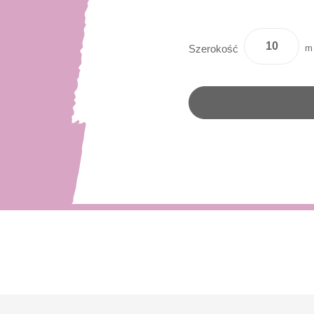
m
Szerokość
y