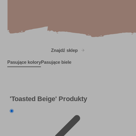
Znajdź sklep
Pasujące kolory
Pasujące biele
Enchanted Isle
X5R20F
R241D
The North Wind Blows
R277C
'Toasted Beige'
Produkty