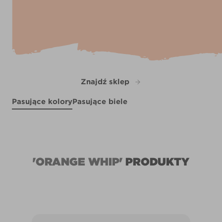
Znajdź sklep
Pasujące kolory
Pasujące biele
Halcyon Days
Porthole View
R174F
Rhubarb and Custard
R153B
Margaritaville
R226D
R48C
'ORANGE WHIP'
PRODUKTY