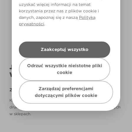
uzyskać więcej informacji na temat
korzystania przez nas z plików cookie i
Światło dzienne
danych, zapoznaj się z naszą
Polityką
prywatności
.
Zaakceptuj wszystko
Odrzuć wszystkie nieistotne pliki
JAK NAPRAWDĘ KOLOR BĘDZIE
cookie
WYGLĄDAŁ W TWOIM DOMU?
Zarządzaj preferencjami
Zastrzeżenie
dotyczącymi plików cookie
Kolory, które są widoczne na monitorze i/lub kolory
drukowane, mogą się różnić od rzeczywistych, dostępnych
w sklepach.