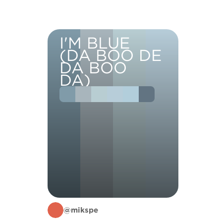
I'M BLUE
(DA BOO DE
DA BOO
DA)
@mikspe