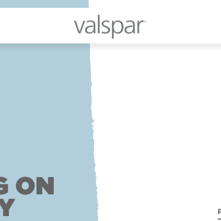
G ON
Y