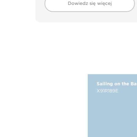
Dowiedz się więcej
Sailing on the B
X91R189E