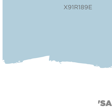
X91R189E
'SA