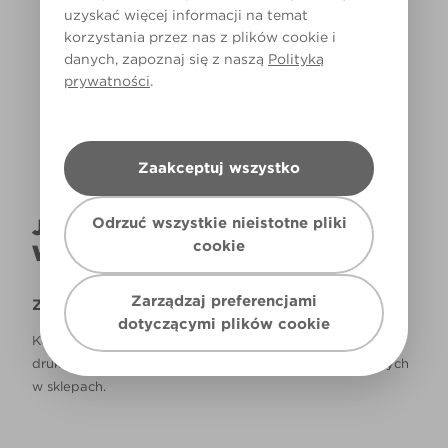
uzyskać więcej informacji na temat
korzystania przez nas z plików cookie i
Światło dzienne
danych, zapoznaj się z naszą
Polityką
prywatności
.
Zaakceptuj wszystko
Odrzuć wszystkie nieistotne pliki
JAK NAPRAWDĘ KOLOR BĘDZIE
cookie
WYGLĄDAŁ W TWOIM DOMU?
Zarządzaj preferencjami
Zastrzeżenie
dotyczącymi plików cookie
Kolory, które są widoczne na monitorze i/lub kolory
drukowane, mogą się różnić od rzeczywistych, dostępnych
w sklepach.