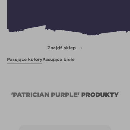
Znajdź sklep
Pasujące kolory
Pasujące biele
All an Illusion
Brazilian Rose
R183E
Scenic View
X19R32C
Apothecary Jar
X125R257D
X138R272F
'PATRICIAN PURPLE'
PRODUKTY