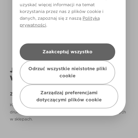
uzyskać więcej informacji na temat
korzystania przez nas z plików cookie i
Światło dzienne
danych, zapoznaj się z naszą
Polityką
prywatności
.
Zaakceptuj wszystko
Odrzuć wszystkie nieistotne pliki
JAK NAPRAWDĘ KOLOR BĘDZIE
cookie
WYGLĄDAŁ W TWOIM DOMU?
Zarządzaj preferencjami
Zastrzeżenie
dotyczącymi plików cookie
Kolory, które są widoczne na monitorze i/lub kolory
drukowane, mogą się różnić od rzeczywistych, dostępnych
w sklepach.