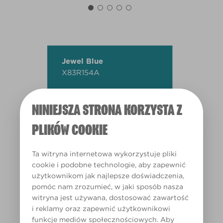
Jewel Blue
X83R154A
NINIEJSZA STRONA KORZYSTA Z
PLIKÓW COOKIE
Ta witryna internetowa wykorzystuje pliki
cookie i podobne technologie, aby zapewnić
użytkownikom jak najlepsze doświadczenia,
pomóc nam zrozumieć, w jaki sposób nasza
witryna jest używana, dostosować zawartość
i reklamy oraz zapewnić użytkownikowi
funkcje mediów społecznościowych. Aby