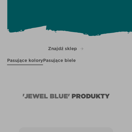
Znajdź sklep
Pasujące kolory
Pasujące biele
Ancient Relic
Silver Moss
R83B
Quill
R284D
R96B
'JEWEL BLUE'
PRODUKTY