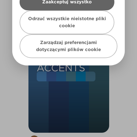
Zaakceptuj wszystko
Odrzuć wszystkie nieistotne pliki
cookie
HALLWAY IF
WE GO
Zarządzaj preferencjami
NEUTRAL +
dotyczącymi plików cookie
BLUE
ACCENTS