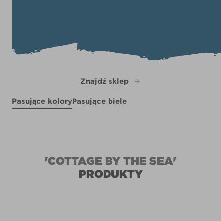
Znajdź sklep
Pasujące kolory
Pasujące biele
Clear Skies
Shallow Skies
R229E
Opulent Accent
X97R214E
X73R158C
'COTTAGE BY THE SEA'
PRODUKTY