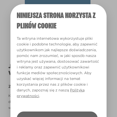
NINIEJSZA STRONA KORZYSTA Z
Światło dzienne
PLIKÓW COOKIE
Ta witryna internetowa wykorzystuje pliki
cookie i podobne technologie, aby zapewnić
użytkownikom jak najlepsze doświadczenia,
pomóc nam zrozumieć, w jaki sposób nasza
witryna jest używana, dostosować zawartość
JAK NAPRAWDĘ KOLOR BĘDZIE
i reklamy oraz zapewnić użytkownikowi
WYGLĄDAŁ W TWOIM DOMU?
funkcje mediów społecznościowych. Aby
uzyskać więcej informacji na temat
korzystania przez nas z plików cookie i
Zastrzeżenie
danych, zapoznaj się z naszą
Polityką
prywatności
.
Kolory, które są widoczne na monitorze i/lub kolory
drukowane, mogą się różnić od rzeczywistych, dostępnych
w sklepach.