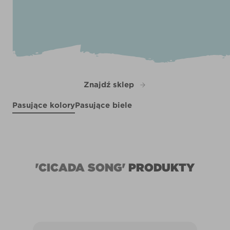
Znajdź sklep
Pasujące kolory
Pasujące biele
Depths
Plumberry Juice
X91R189A
Spring Fever
Tropic Heart
R28F
R225C
R71E
'CICADA SONG'
PRODUKTY