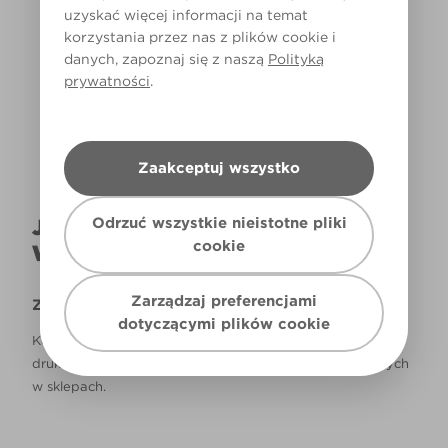
uzyskać więcej informacji na temat
korzystania przez nas z plików cookie i
Światło dzienne
danych, zapoznaj się z naszą
Polityką
prywatności
.
Zaakceptuj wszystko
Odrzuć wszystkie nieistotne pliki
JAK NAPRAWDĘ KOLOR BĘDZIE
cookie
WYGLĄDAŁ W TWOIM DOMU?
Zarządzaj preferencjami
Zastrzeżenie
dotyczącymi plików cookie
Kolory, które są widoczne na monitorze i/lub kolory
drukowane, mogą się różnić od rzeczywistych, dostępnych
w sklepach.