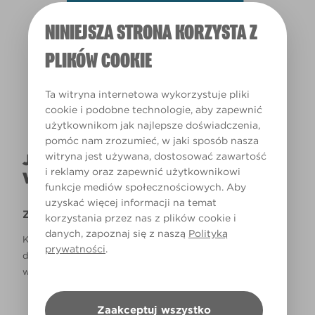
NINIEJSZA STRONA KORZYSTA Z
Światło dzienne
PLIKÓW COOKIE
Ta witryna internetowa wykorzystuje pliki
cookie i podobne technologie, aby zapewnić
użytkownikom jak najlepsze doświadczenia,
pomóc nam zrozumieć, w jaki sposób nasza
witryna jest używana, dostosować zawartość
JAK NAPRAWDĘ KOLOR BĘDZIE
i reklamy oraz zapewnić użytkownikowi
WYGLĄDAŁ W TWOIM DOMU?
funkcje mediów społecznościowych. Aby
uzyskać więcej informacji na temat
Zastrzeżenie
korzystania przez nas z plików cookie i
danych, zapoznaj się z naszą
Polityką
Kolory, które są widoczne na monitorze i/lub kolory
prywatności
.
drukowane, mogą się różnić od rzeczywistych, dostępnych
w sklepach.
Zaakceptuj wszystko