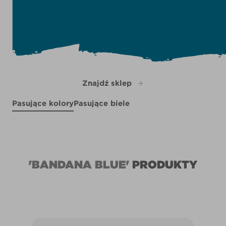
Znajdź sklep
Pasujące kolory
Pasujące biele
Warm Breezes
R84E
Uluru Sunset
X108R204D
R36F
'BANDANA BLUE'
PRODUKTY