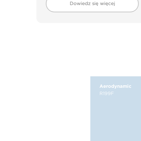
Dowiedz się więcej
Aerodynamic
R199F