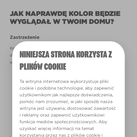
JAK NAPRAWDĘ KOLOR BĘDZIE
WYGLĄDAŁ W TWOIM DOMU?
Zastrzeżenie
Kolory, które są widoczne na monitorze i/lub kolory
NINIEJSZA STRONA KORZYSTA Z
drukowane, mogą się różnić od rzeczywistych, dostępnych
w sklepach.
PLIKÓW COOKIE
Ta witryna internetowa wykorzystuje pliki
cookie i podobne technologie, aby zapewnić
użytkownikom jak najlepsze doświadczenia,
pomóc nam zrozumieć, w jaki sposób nasza
LIVING
witryna jest używana, dostosować zawartość
ROOM
i reklamy oraz zapewnić użytkownikowi
funkcje mediów społecznościowych. Aby
uzyskać więcej informacji na temat
korzystania przez nas z plików cookie i