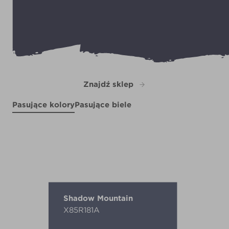
Znajdź sklep
Pasujące kolory
Pasujące biele
Lilac Sprig
Lilac Icing
R15B
Lyre Strings
R169F
Wild Blue Yonder
R169E
R169C
Shadow Mountain
X85R181A