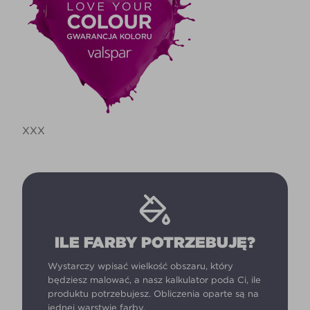
XXX
ILE FARBY POTRZEBUJĘ?
Wystarczy wpisać wielkość obszaru, który
będziesz malować, a nasz kalkulator poda Ci, ile
produktu potrzebujesz. Obliczenia oparte są na
jednej warstwie farby.