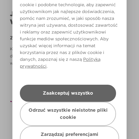
cookie i podobne technologie, aby zapewnić
użytkownikom jak najlepsze doświadczenia,
JAK NAPRAWDĘ KOLOR BĘDZIE
pomóc nam zrozumieć, w jaki sposób nasza
WYGLĄDAŁ W TWOIM DOMU?
witryna jest używana, dostosować zawartość
i reklamy oraz zapewnić użytkownikowi
Zastrzeżenie
funkcje mediów społecznościowych. Aby
uzyskać więcej informacji na temat
Kolory, które są widoczne na monitorze i/lub kolory
korzystania przez nas z plików cookie i
drukowane, mogą się różnić od rzeczywistych, dostępnych
danych, zapoznaj się z naszą
Polityką
w sklepach.
prywatności
.
Zaakceptuj wszystko
Odrzuć wszystkie nieistotne pliki
cookie
Zarządzaj preferencjami