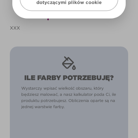
dotyczącymi plików cookie
XXX
ILE FARBY POTRZEBUJĘ?
Wystarczy wpisać wielkość obszaru, który
będziesz malować, a nasz kalkulator poda Ci, ile
produktu potrzebujesz. Obliczenia oparte są na
jednej warstwie farby.