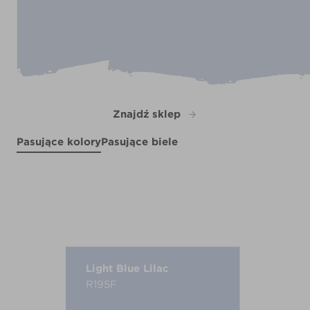
Znajdź sklep
Pasujące kolory
Pasujące biele
KAPOW!
Light Sleeper
X13R25E
Long Water
X88R186E
Paradise Found
R253A
Twilight Shadow
X88R186C
R13B
Light Blue Lilac
R195F