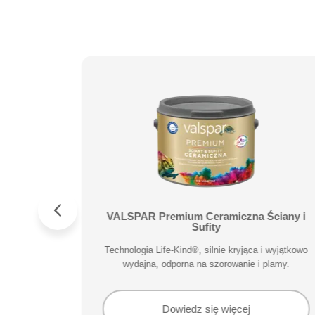
NA FARBA
VALSPAR Premium Ceramiczna Ściany i
Y
Sufity
i wyjątkowo
Technologia Life-Kind®, silnie kryjąca i wyjątkowo
plamy.
wydajna, odporna na szorowanie i plamy.
Dowiedz się więcej