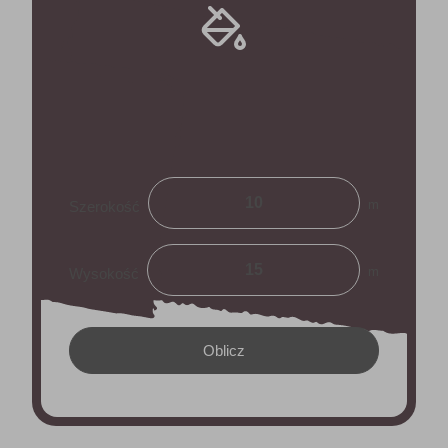
m
Szerokość
m
Wysokość