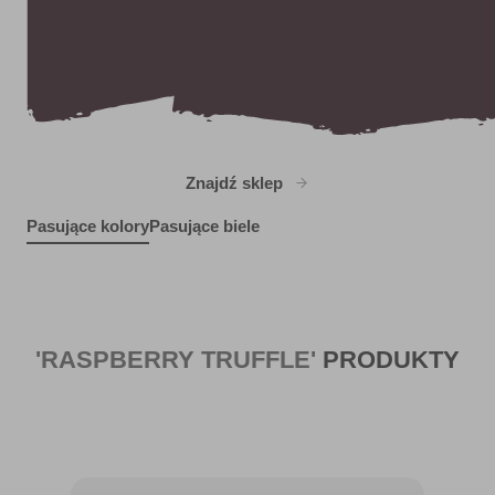
Znajdź sklep
Pasujące kolory
Pasujące biele
A Stitch in Time
Rocky Mountain Mist
X85R181D
Wild Blue Yonder
X46R93C
R205E
R169C
'RASPBERRY TRUFFLE'
PRODUKTY