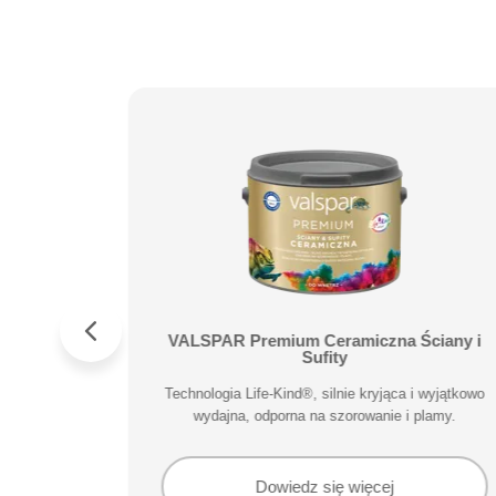
NA FARBA
VALSPAR Premium Ceramiczna Ściany i
Y
Sufity
i wyjątkowo
Technologia Life-Kind®, silnie kryjąca i wyjątkowo
plamy.
wydajna, odporna na szorowanie i plamy.
Dowiedz się więcej