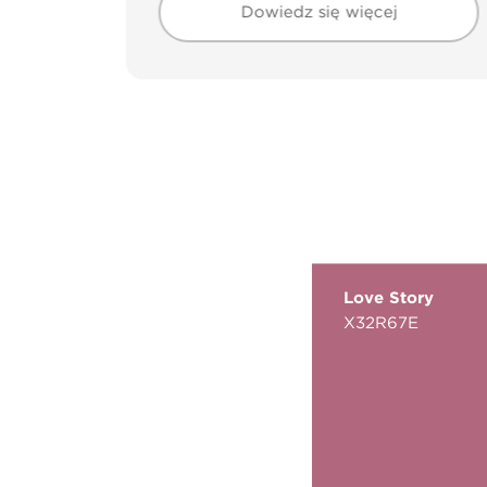
Dowiedz się więcej
Love Story
X32R67E