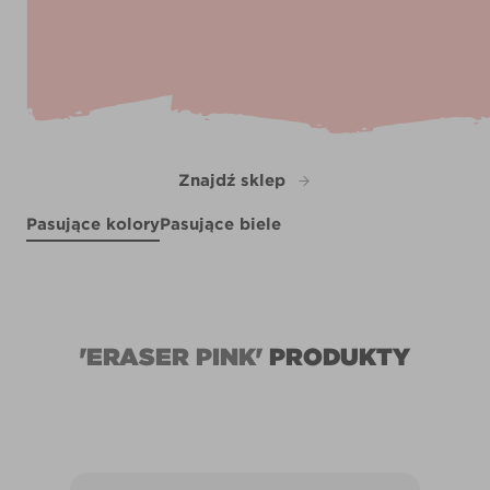
Znajdź sklep
Pasujące kolory
Pasujące biele
Still Life in Grey
Cool Vapour
Midtown Magic
R288C
R277F
L15dW29b
'ERASER PINK'
PRODUKTY