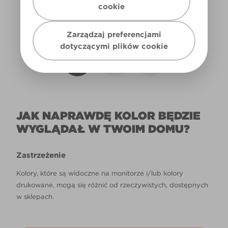
cookie
Światło dzienne
Zarządzaj preferencjami
dotyczącymi plików cookie
JAK NAPRAWDĘ KOLOR BĘDZIE
WYGLĄDAŁ W TWOIM DOMU?
Zastrzeżenie
Kolory, które są widoczne na monitorze i/lub kolory
drukowane, mogą się różnić od rzeczywistych, dostępnych
w sklepach.