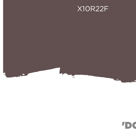
X10R22F
'D