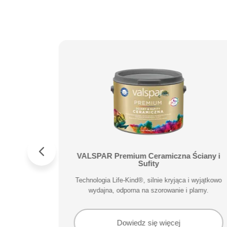
NA FARBA
VALSPAR Premium Ceramiczna Ściany i
Y
Sufity
i wyjątkowo
Technologia Life-Kind®, silnie kryjąca i wyjątkowo
plamy.
wydajna, odporna na szorowanie i plamy.
Dowiedz się więcej