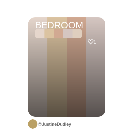
BEDROOM
1
@JustineDudley