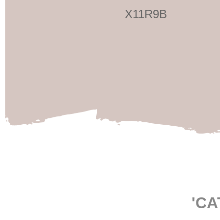
X11R9B
'C