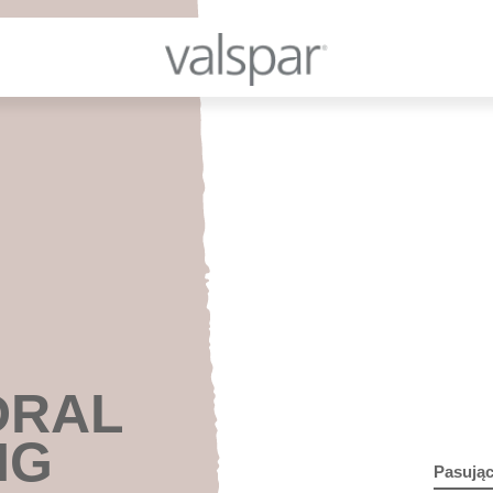
DRAL
NG
Pasując