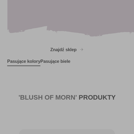
Znajdź sklep
Pasujące kolory
Pasujące biele
Fading Violet
Lantern's Glow
R18C
R53F
X3R14B
'BLUSH OF MORN'
PRODUKTY