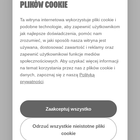
PLIKÓW COOKIE
Ta witryna internetowa wykorzystuje pliki cookie i
podobne technologie, aby zapewnić użytkownikom
jak najlepsze doświadczenia, pomóc nam
Blush of Morn
zrozumieć, w jaki sposób nasza witryna jest
X4R17A
używana, dostosować zawartość i reklamy oraz
zapewnić użytkownikowi funkcje mediów
społecznościowych. Aby uzyskać więcej informacji
na temat korzystania przez nas z plików cookie i
danych, zapoznaj się z naszą
Polityką
prywatności
.
Zaakceptuj wszystko
Odrzuć wszystkie nieistotne pliki
cookie