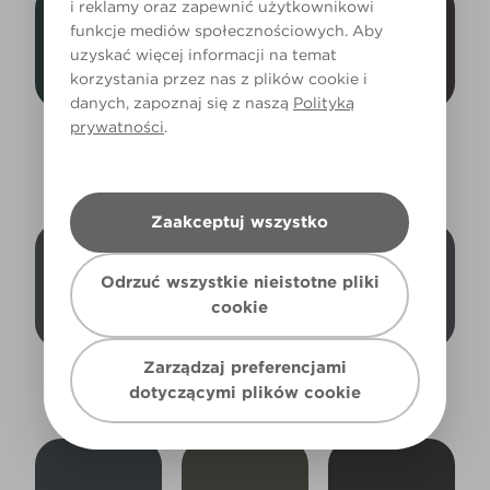
i reklamy oraz zapewnić użytkownikowi
funkcje mediów społecznościowych. Aby
uzyskać więcej informacji na temat
korzystania przez nas z plików cookie i
danych, zapoznaj się z naszą
Polityką
prywatności
.
Deep in the
In the Nick
Melrose Abbey
Abyss
R84F
L7bW14d
L24cW46c
Zaakceptuj wszystko
Odrzuć wszystkie nieistotne pliki
cookie
Zarządzaj preferencjami
Model T
Timber Green
Dinner Jacket
dotyczącymi plików cookie
R277A
R286A
X99R208A