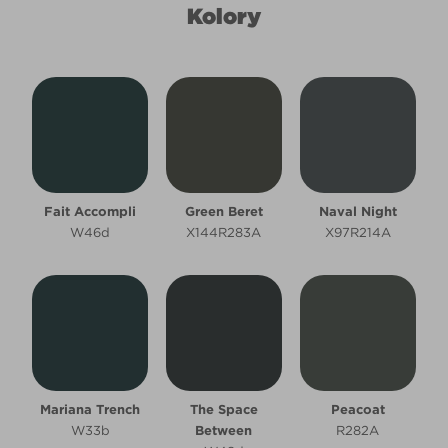
Kolory
Fait Accompli
Green Beret
Naval Night
W46d
X144R283A
X97R214A
Mariana Trench
The Space
Peacoat
W33b
Between
R282A