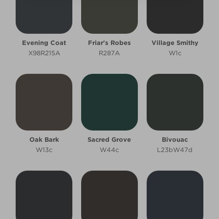
Evening Coat
Friar's Robes
Village Smithy
X98R215A
R287A
W1c
Oak Bark
Sacred Grove
Bivouac
W13c
W44c
L23bW47d