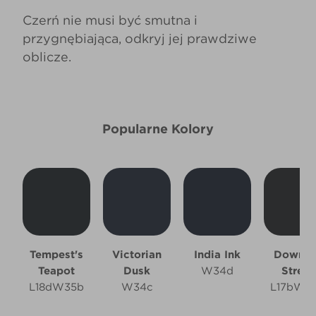
Czerń nie musi być smutna i
przygnębiająca, odkryj jej prawdziwe
oblicze.
Popularne Kolory
Tempest's
Victorian
India Ink
Downin
Teapot
Dusk
W34d
Street
L18dW35b
W34c
L17bW3