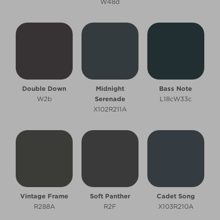
W48d
Double Down
Midnight
Bass Note
W2b
Serenade
L18cW33c
X102R211A
Vintage Frame
Soft Panther
Cadet Song
R288A
R2F
X103R210A