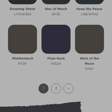
Downing Street
Ides of March
Keep the Peace
L17bW36d
W13b
L18bW34b
Middlemarch
Plum Hush
West of the
R73F
W32d
Moon
R74F
1
2