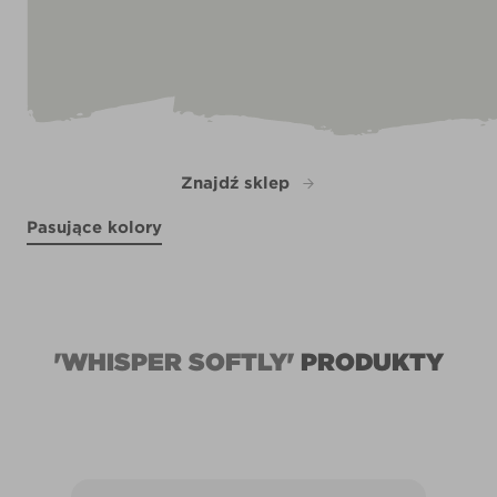
Znajdź sklep
Pasujące kolory
In the Shadows
Blue Boulder
Limestone Path
X133R280D
R266B
Sea Ice
X105R200F
X133R280F
'WHISPER SOFTLY'
PRODUKTY