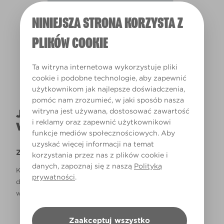
NINIEJSZA STRONA KORZYSTA Z
Światło dzienne
PLIKÓW COOKIE
Ta witryna internetowa wykorzystuje pliki
cookie i podobne technologie, aby zapewnić
użytkownikom jak najlepsze doświadczenia,
pomóc nam zrozumieć, w jaki sposób nasza
witryna jest używana, dostosować zawartość
JAK NAPRAWDĘ KOLOR BĘDZIE
i reklamy oraz zapewnić użytkownikowi
WYGLĄDAŁ W TWOIM DOMU?
funkcje mediów społecznościowych. Aby
uzyskać więcej informacji na temat
Zastrzeżenie
korzystania przez nas z plików cookie i
danych, zapoznaj się z naszą
Polityką
Kolory, które są widoczne na monitorze i/lub kolory
prywatności
.
drukowane, mogą się różnić od rzeczywistych, dostępnych
w sklepach.
Zaakceptuj wszystko