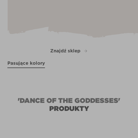
Znajdź sklep
Pasujące kolory
Calm Cupid
Honeymoon Romance
R28C
Shadowed Ivy
R271C
R26D
'DANCE OF THE GODDESSES'
PRODUKTY