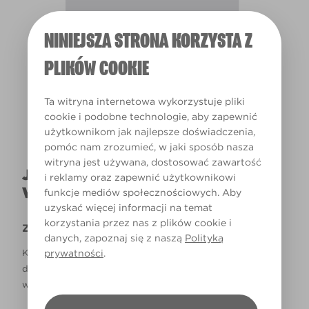
NINIEJSZA STRONA KORZYSTA Z
Światło dzienne
PLIKÓW COOKIE
Ta witryna internetowa wykorzystuje pliki
cookie i podobne technologie, aby zapewnić
użytkownikom jak najlepsze doświadczenia,
pomóc nam zrozumieć, w jaki sposób nasza
witryna jest używana, dostosować zawartość
JAK NAPRAWDĘ KOLOR BĘDZIE
i reklamy oraz zapewnić użytkownikowi
WYGLĄDAŁ W TWOIM DOMU?
funkcje mediów społecznościowych. Aby
uzyskać więcej informacji na temat
korzystania przez nas z plików cookie i
Zastrzeżenie
danych, zapoznaj się z naszą
Polityką
prywatności
.
Kolory, które są widoczne na monitorze i/lub kolory
drukowane, mogą się różnić od rzeczywistych, dostępnych
w sklepach.