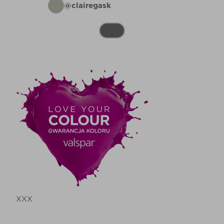
@clairegask
XXX