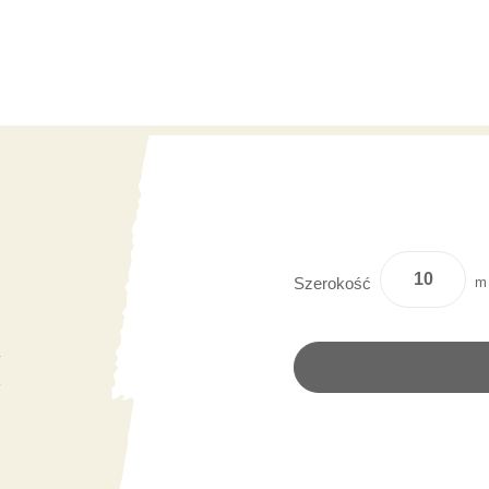
m
Szerokość
y