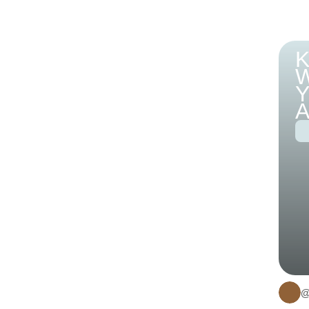
K
W
@