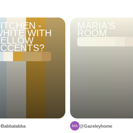
ITCHEN -
MARIA'S
HITE WITH
ROOM
YELLOW
ACCENTS?
Babbalabba
@Gazeleyhome